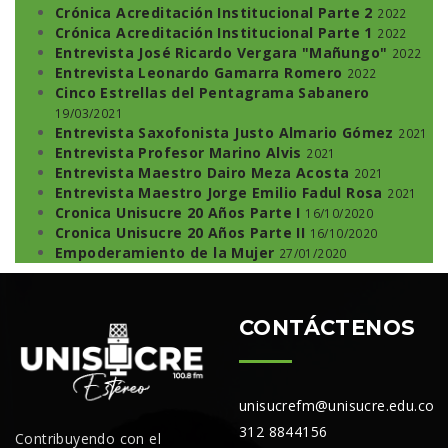
Crónica Acreditación Institucional Parte 2
2022
Crónica Acreditación Institucional Parte 1
2022
Entrevista José Ricardo Vergara "Mañungo"
2022
Entrevista Leonardo Gamarra Romero
2022
Cinco Estrellas del Pentagrama Sabanero
19/03/2021
Entrevista Saxofonista Justo Almario Gómez
2021
Entrevista Profesor Marino Alvis
2021
Entrevista Maestro Dairo Meza Acosta
2021
Entrevista Maestro Jorge Emilio Fadul Rosa
2021
Cronica Unisucre 20 Años Parte I
16/10/2020
Cronica Unisucre 20 Años Parte II
16/10/2020
Empoderamiento de la Mujer
27/01/2020
CONTÁCTENOS
unisucrefm@unisucre.edu.co
312 8844156
Contribuyendo con el