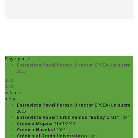
Play / pause
Entrevista Pavel Peroza Director EPSEA-Unisucre
2025
0:00
0:00
volume
menu
Entrevista Pavel Peroza Director EPSEA-Unisucre
2025
Entrevista Robert Cruz Ramos "Bobby Cruz"
2024
Crónica Mojana
31/01/2023
Crónica Navidad
2022
Crónica al Grado Universitario
2022