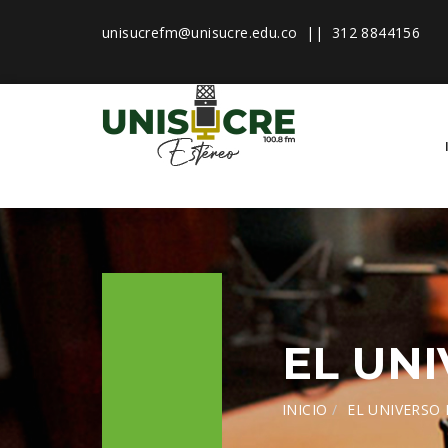
unisucrefm@unisucre.edu.co
|| 312 8844156
EL UNI
INICIO
EL UNIVERSO 